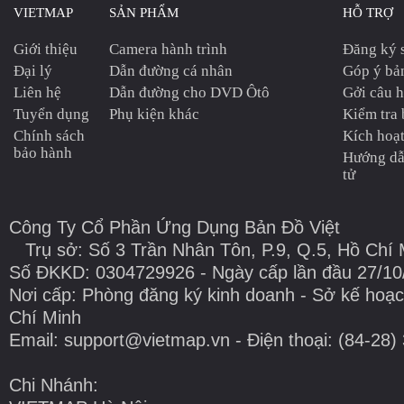
VIETMAP
SẢN PHẨM
HỖ TRỢ
Giới thiệu
Camera hành trình
Đăng ký 
Đại lý
Dẫn đường cá nhân
Góp ý bả
Liên hệ
Dẫn đường cho DVD Ôtô
Gởi câu h
Tuyển dụng
Phụ kiện khác
Kiểm tra 
Chính sách
Kích hoạt
bảo hành
Hướng dẫ
tử
Công Ty Cổ Phần Ứng Dụng Bản Đồ Việt
Trụ sở: Số 3 Trần Nhân Tôn, P.9, Q.5, Hồ Chí 
Số ĐKKD: 0304729926 - Ngày cấp lần đầu 27/10
Nơi cấp: Phòng đăng ký kinh doanh - Sở kế hoạc
Chí Minh
Email: support@vietmap.vn - Điện thoại: (84-28)
Chi Nhánh: