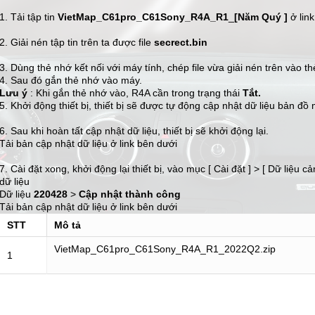
1. Tải tập tin
VietMap_C61pro_C61Sony_R4A_R1
_
[Năm Quý ]
ở lin
2. Giải nén tập tin trên ta được file
secrect.bin
3. Dùng thẻ nhớ kết nối với máy tính, chép file vừa giải nén trên vào t
4. Sau đó gắn thẻ nhớ vào máy.
Lưu ý
: Khi gắn thẻ nhớ vào, R4A cần trong trạng thái
Tắt.
5. Khởi động thiết bị, thiết bị sẽ được tự động cập nhật dữ liệu bản đồ 
6. Sau khi hoàn tất cập nhật dữ liệu, thiết bị sẽ khởi động lại.
Tải bản cập nhật dữ liệu ở link bên dưới
7. Cài đặt xong, khởi động lại thiết bị, vào mục [ Cài đặt ] > [ Dữ liệu 
dữ liệu
Dữ liệu
220428
>
Cập nhật thành công
Tải bản cập nhật dữ liệu ở link bên dưới
STT
Mô tả
VietMap_C61pro_C61Sony_R4A_R1_2022Q2.zip
1