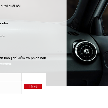
k dưới cuối bài
hẻ nhớ
mới.
cảnh báo ] để kiểm tra phiên bản
Tải về