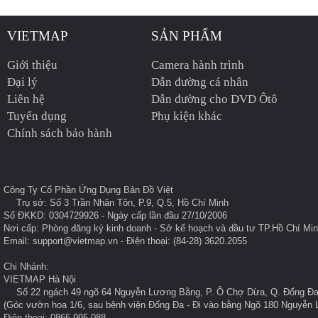
VIETMAP
SẢN PHẨM
Giới thiệu
Camera hành trình
Đại lý
Dẫn đường cá nhân
Liên hệ
Dẫn đường cho DVD Ôtô
Tuyển dụng
Phụ kiện khác
Chính sách bảo hành
Công Ty Cổ Phần Ứng Dụng Bản Đồ Việt
Trụ sở: Số 3 Trần Nhân Tôn, P.9, Q.5, Hồ Chí Minh
Số ĐKKD: 0304729926 - Ngày cấp lần đầu 27/10/2006
Nơi cấp: Phòng đăng ký kinh doanh - Sở kế hoạch và đầu tư TP.Hồ Chí Mi
Email: support@vietmap.vn - Điện thoại: (84-28) 3620.2055
Chi Nhánh:
VIETMAP Hà Nội
Số 22 ngách 49 ngõ 64 Nguyễn Lương Bằng, P. Ô Chợ Dừa, Q. Đống Đa
(Góc vườn hoa 1/6, sau bệnh viện Đống Đa - Đi vào bằng Ngõ 180 Nguyễn
Điện thoại: 0866.995.088