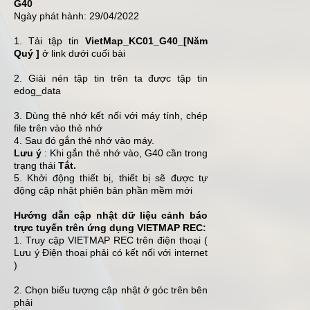
G40
Ngày phát hành: 29/04/2022
1. Tải tập tin
VietMap_KC01_G40_[Năm
Quý ]
ở link dưới cuối bài
2. Giải nén tập tin trên ta được tập tin
edog_data
3. Dùng thẻ nhớ kết nối với máy tính, chép
file
t
rên vào thẻ nhớ
4. Sau đó gắn thẻ nhớ vào máy.
Lưu ý
: Khi gắn thẻ nhớ vào, G40 cần trong
trạng thái
Tắt.
5. Khởi động thiết bị, thiết bị sẽ được tự
động cập nhật phiên bản phần mềm mới
Hướng dẫn cập nhật dữ liệu cảnh báo
trực tuyến trên ứng dụng VIETMAP REC:
1. Truy cập VIETMAP REC trên điện thoại (
Lưu ý Điện thoại phải có kết nối với internet
)
2. Chọn biểu tượng cập nhật ở góc trên bên
phải